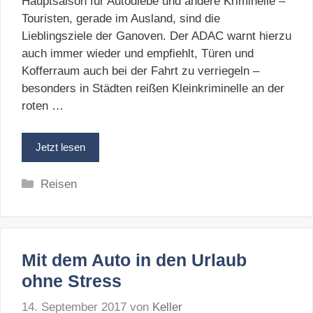
Hauptsaison für Autodiebe und andere Kriminelle –
Touristen, gerade im Ausland, sind die
Lieblingsziele der Ganoven. Der ADAC warnt hierzu
auch immer wieder und empfiehlt, Türen und
Kofferraum auch bei der Fahrt zu verriegeln –
besonders in Städten reißen Kleinkriminelle an der
roten …
Jetzt lesen
Kategorien
Reisen
Mit dem Auto in den Urlaub
ohne Stress
14. September 2017
von
Keller